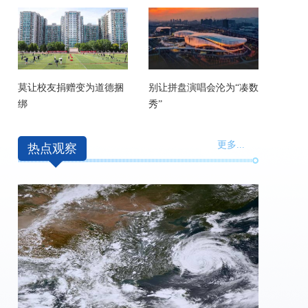
莫让校友捐赠变为道德捆
别让拼盘演唱会沦为“凑数
绑
秀”
更多
...
热点观察