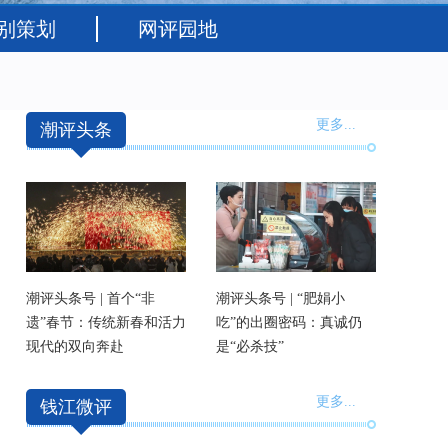
别策划
网评园地
更多
...
潮评头条
潮评头条号 | 首个“非
潮评头条号 | “肥娟小
遗”春节：传统新春和活力
吃”的出圈密码：真诚仍
现代的双向奔赴
是“必杀技”
更多
...
钱江微评