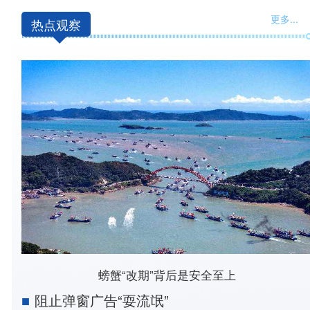
更多
...
热点观察
螃蟹“改期”背后是安全至上
阻止弹窗广告“耍流氓”