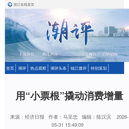
浙江在线首页
首页
潮评
热点观察
潮评头条
钱江微评
特别策划
网评园地
用“小票根”撬动消费增量
来源：经济日报
作者：马呈忠
编辑：陈汉滨
2026-
05-31 15:49:09